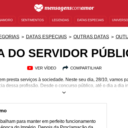
NAMORO
SENTIMENTOS
LEGENDAS
DATAS ESPECIAIS
UNIVERSO
MENSAGENS DE ANIVERSÁRIO
ENTRETENIMENTO
FAMOSOS
BÍBLIA
EGORIAS
DATAS ESPECIAIS
OUTRAS DATAS
OUT
A DO SERVIDOR PÚBL
VER VÍDEO
COMPARTILHAR
uem presta serviços à sociedade. Neste seu dia, 28/10, vamos p
a dessa profissão. Desde o concurso público, até o dia a dia in
 melhor a qualidade dos serviços prestados pelo Estado. Ser fu
edicação! Aproveite a data para parabenizar, enaltecer e home
a! Compartilhe mensagens sobre a data e vamos exaltar a prof
 público? Parabenize com mensagens criativas de agradecimento
smo
rabalham para manter em perfeito funcionamento
época do Império. Depois da Proclamação da