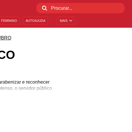
 FEMININO
AUTOAJUDA
MAIS
UBRO
ICO
arabenizar e reconhecer
tenso, o servidor público
ncionário público exige
nagear quem atua nessa
issão! Conhece algum
 e respeito!