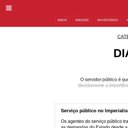
AMOR
AMIZADE
ANIVERSÁRIO
DESCULPAS
MENSAGENS E FRASES
CAT
DI
O servidor público é q
devidamente a importânci
trabalha e estuda para
paciência, estudo e d
importantíssima áre
funcionário
Serviço público no Imperiali
Os agentes do serviço público t
as demandas do Estado desde a 