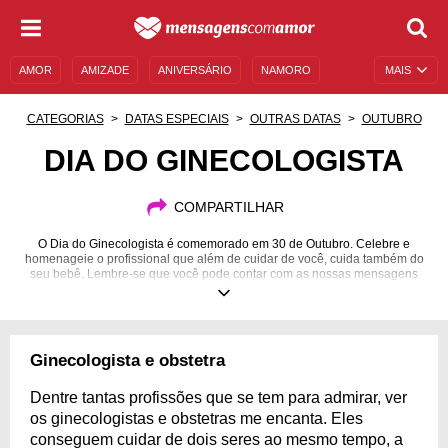
AMOR
AMIZADE
ANIVERSÁRIO
NAMORO
MAIS
SENTIMENTOS
LEGENDAS
DATAS ESPECIAIS
CATEGORIAS
DATAS ESPECIAIS
OUTRAS DATAS
OUTUBRO
UNIVERSO FEMININO
AUTOAJUDA
DESCULPAS
DIA DO GINECOLOGISTA
MENSAGENS E FRASES
MENSAGENS DE ANIVERSÁRIO
COMPARTILHAR
ENTRETENIMENTO
FAMOSOS
BÍBLIA
O Dia do Ginecologista é comemorado em 30 de Outubro. Celebre e
homenageie o profissional que além de cuidar de você, cuida também do
seu bebê. Lembre-se que você pode contar com as nossas mensagens
para tornar essa celebração ainda mais especial!
Ginecologista e obstetra
Dentre tantas profissões que se tem para admirar, ver
os ginecologistas e obstetras me encanta. Eles
conseguem cuidar de dois seres ao mesmo tempo, a