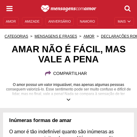
AMOR
AMIZADE
ANIVERSÁRIO
NAMORO
MAIS
SENTIMENTOS
LEGENDAS
DATAS ESPECIAIS
CATEGORIAS
MENSAGENS E FRASES
AMOR
DECLARAÇÕES RO
UNIVERSO FEMININO
AUTOAJUDA
DESCULPAS
AMAR NÃO É FÁCIL, MAS
VALE A PENA
MENSAGENS E FRASES
MENSAGENS DE ANIVERSÁRIO
ENTRETENIMENTO
FAMOSOS
BÍBLIA
COMPARTILHAR
O amor possui um valor inigualável, mas apenas algumas pessoas
conseguem valorizá-lo. Esse sentimento pode ser muito confuso e difícil de
lidar, mas no final, vale a pena! Nada se compara à sensação de ter
alguém ao seu lado sempre... Se jogue no amor!
Inúmeras formas de amar
O amor é tão indefinível quanto são inúmeras as