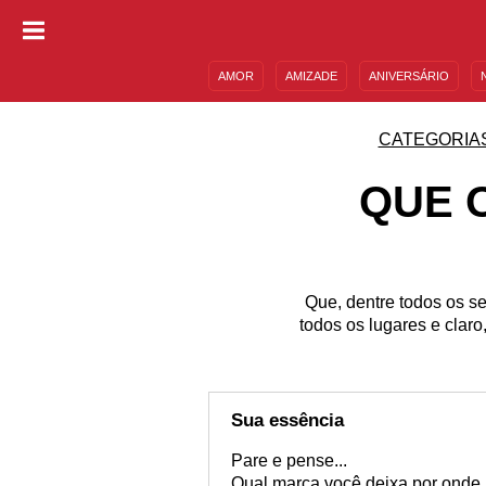
AMOR
AMIZADE
ANIVERSÁRIO
DESCULPAS
MENSAGENS E FRASES
CATEGORIA
QUE 
Que, dentre todos os se
todos os lugares e clar
Sua essência
Pare e pense...
Qual marca você deixa por onde