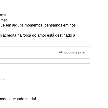
ante
remer
il, que em alguns momentos, pensamos em nos
 acredita na força do amor está destinado a
COMPARTILHAR
ras
 pode, que tudo muda!