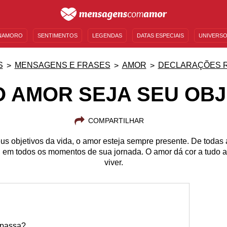
NAMORO
SENTIMENTOS
LEGENDAS
DATAS ESPECIAIS
UNIVERSO
MENSAGENS DE ANIVERSÁRIO
ENTRETENIMENTO
FAMOSOS
BÍBLIA
S
MENSAGENS E FRASES
AMOR
DECLARAÇÕES 
O AMOR SEJA SEU OBJ
COMPARTILHAR
us objetivos da vida, o amor esteja sempre presente. De todas
o, em todos os momentos de sua jornada. O amor dá cor a tudo a
viver.
 passa?