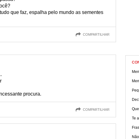
você?
tudo que faz, espalha pelo mundo as sementes
COMPARTILHAR
CO
Men
.
r
Men
Peq
incessante procura.
Dec
Que
COMPARTILHAR
Te 
Fra
Não 