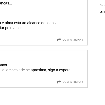
nças...
Eu 
Min
o e alma está ao alcance de todos
ar pelo amor.
COMPARTILHAR
amor.
u a tempestade se aproxima, sigo a espera
COMPARTILHAR