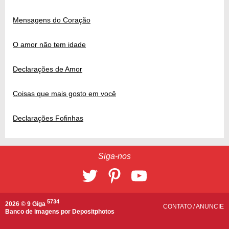
Mensagens do Coração
O amor não tem idade
Declarações de Amor
Coisas que mais gosto em você
Declarações Fofinhas
Siga-nos
5734
2026 © 9 Giga
CONTATO
/
ANUNCIE
Banco de imagens por
Depositphotos