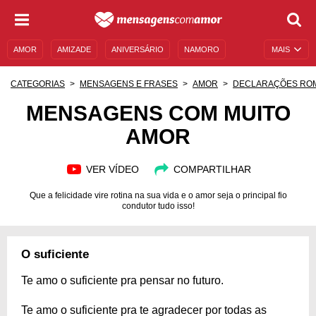
AMOR
AMIZADE
ANIVERSÁRIO
NAMORO
MAIS
SENTIMENTOS
LEGENDAS
DATAS ESPECIAIS
CATEGORIAS
MENSAGENS E FRASES
AMOR
DECLARAÇÕES RO
UNIVERSO FEMININO
AUTOAJUDA
DESCULPAS
MENSAGENS COM MUITO
AMOR
MENSAGENS E FRASES
MENSAGENS DE ANIVERSÁRIO
ENTRETENIMENTO
FAMOSOS
BÍBLIA
VER VÍDEO
COMPARTILHAR
Que a felicidade vire rotina na sua vida e o amor seja o principal fio
condutor tudo isso!
O suficiente
Te amo o suficiente pra pensar no futuro.
Te amo o suficiente pra te agradecer por todas as