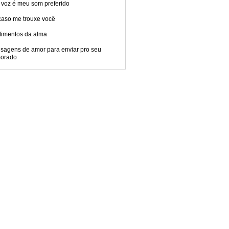
 voz é meu som preferido
caso me trouxe você
timentos da alma
sagens de amor para enviar pro seu
orado