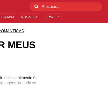
 FEMININO
AUTOAJUDA
MAIS
ROMÂNTICAS
R MEUS
do esse sentimento é o
inguagens, quando se
ntimento tão lindo como
r? O primeiro passo é
pessoa amada. O momento
revem seu amor? Confira