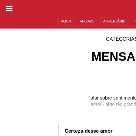
AMOR
AMIZADE
ANIVERSÁRIO
DESCULPAS
MENSAGENS E FRASES
CATEGORIA
MENSA
Falar sobre sentiment
amor - algo tão gra
manifesta em palavras 
esse não deve ficar 
trabalhar em si a sua 
deve ser sincero! Prec
Certeza desse amor