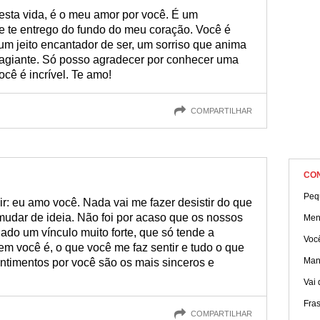
estas mensagens!
esta vida, é o meu amor por você. É um
e te entrego do fundo do meu coração. Você é
m jeito encantador de ser, um sorriso que anima
tagiante. Só posso agradecer por conhecer uma
cê é incrível. Te amo!
COMPARTILHAR
CO
Peq
r: eu amo você. Nada vai me fazer desistir do que
mudar de ideia. Não foi por acaso que os nossos
Men
do um vínculo muito forte, que só tende a
Você
m você é, o que você me faz sentir e tudo o que
Mane
ntimentos por você são os mais sinceros e
Vai 
Fras
COMPARTILHAR