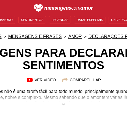
NAMORO
SENTIMENTOS
LEGENDAS
DATAS ESPECIAIS
UNIVERSO
MENSAGENS DE ANIVERSÁRIO
ENTRETENIMENTO
FAMOSOS
BÍBLIA
S
MENSAGENS E FRASES
AMOR
DECLARAÇÕES 
GENS PARA DECLARA
SENTIMENTOS
VER VÍDEO
COMPARTILHAR
os não é uma tarefa fácil para todo mundo, principalmente quan
nde, nobre e complexo. Mesmo sabendo que o amor tem várias l
se torna um desafio ainda maior. Mas uma coisa é certa: um se
escondido. Você sente isso por alguém e não sabe como declara
confiança e a consciência de que está se despindo diante da 
isa de uma ajuda para fazer isso com lindas palavras que desc