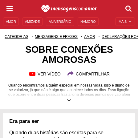
AMOR
AMIZADE
ANIVERSÁRIO
NAMORO
MAIS
SENTIMENTOS
LEGENDAS
DATAS ESPECIAIS
CATEGORIAS
MENSAGENS E FRASES
AMOR
DECLARAÇÕES RO
UNIVERSO FEMININO
AUTOAJUDA
DESCULPAS
SOBRE CONEXÕES
AMOROSAS
MENSAGENS E FRASES
MENSAGENS DE ANIVERSÁRIO
ENTRETENIMENTO
FAMOSOS
BÍBLIA
VER VÍDEO
COMPARTILHAR
Quando encontramos alguém especial em nossas vidas, isso é digno de
se valorizar, já que não é algo que acontece todos os dias. Essa ligação
que ocorre entre duas pessoas traz à tona diversos pontos que vão além
de qualquer pensamento racional, mostrando como aquilo é realmente
uma peça do destino. Sem contar que a relação em si transcende de uma
maneira que não conseguimos achar uma razão para que isso seja
explicado, nós devemos apenas sentir e mostrar gratidão por poder
presenciar esse privilégio. Ficou curioso sobre o tema? Então confira tudo
Era para ser
o que envolve esse universo intrigante das conexões amorosas.
Quando duas histórias são escritas para se