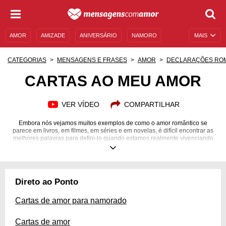
AMOR
AMIZADE
ANIVERSÁRIO
NAMORO
MAIS
SENTIMENTOS
LEGENDAS
DATAS ESPECIAIS
CATEGORIAS
MENSAGENS E FRASES
AMOR
DECLARAÇÕES RO
UNIVERSO FEMININO
AUTOAJUDA
DESCULPAS
CARTAS AO MEU AMOR
MENSAGENS E FRASES
MENSAGENS DE ANIVERSÁRIO
VER VÍDEO
COMPARTILHAR
ENTRETENIMENTO
FAMOSOS
BÍBLIA
Embora nós vejamos muitos exemplos de como o amor romântico se
parece em livros, em filmes, em séries e em novelas, é difícil encontrar as
melhores palavras para defini-lo quando estamos realmente vivenciando
esse amor. A única certeza que temos é a de que a pessoa que amamos se
sente como nós, mesmo que não sejamos capazes de traduzir tudo que
está se passando nos nossos corações. Se você está enfrentando a
barreira das palavras, entenda que elas podem ser suas aliadas com as
cartas que elaboramos. Mostre ao seu amor tudo o que você sente por ele
Direto ao Ponto
e deixe claro que você é muito feliz!
Cartas de amor para namorado
Cartas de amor