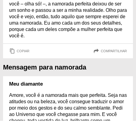
você – olha só! –, a namorada perfeita deixou de ser
um sonho e passou a ser a minha realidade. Olho para
você e vejo, então, tudo aquilo que sempre esperei de
uma namorada. Eu amo cada um dos seus detalhes,
porque cada um deles compõe a mulher perfeita que
você é.
COPIAR
COMPARTILHAR
Mensagem para namorada
Meu diamante
Amore, você é a namorada mais que perfeita. Seja nas
atitudes ou na beleza, você consegue traduzir o amor
por meio dos gestos e do seu calmo semblante. Pedi
ao Universo que você chegasse para mim. E você
chegou, toda vestida de luz, brilhante como um
diamante raro. Você ilumina meu coração, sabia? A
namorada perfeita e mais preciosa é você, meu amor.