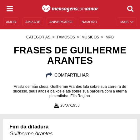
AMOR
AMIZADE
ANIVERSÁRIO
NAMORO
MAIS
SENTIMENTOS
LEGENDAS
DATAS ESPECIAIS
CATEGORIAS
FAMOSOS
MÚSICOS
MPB
UNIVERSO FEMININO
AUTOAJUDA
DESCULPAS
FRASES DE GUILHERME
ARANTES
MENSAGENS E FRASES
MENSAGENS DE ANIVERSÁRIO
ENTRETENIMENTO
FAMOSOS
BÍBLIA
COMPARTILHAR
Artista de mão cheia, Guilherme Arantes fala sobre sua carreira de
sucesso, seus altos e baixos e até sobre sua parceira com a eterna
pimentinha, Elis Regina.
28/07/1953
Fim da ditadura
Guilherme Arantes