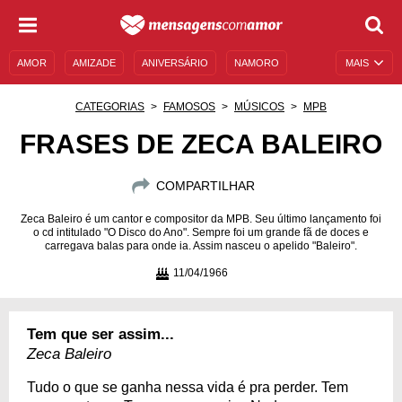
AMOR
AMIZADE
ANIVERSÁRIO
NAMORO
MAIS
SENTIMENTOS
LEGENDAS
DATAS ESPECIAIS
CATEGORIAS
FAMOSOS
MÚSICOS
MPB
UNIVERSO FEMININO
AUTOAJUDA
DESCULPAS
FRASES DE ZECA BALEIRO
MENSAGENS E FRASES
MENSAGENS DE ANIVERSÁRIO
COMPARTILHAR
ENTRETENIMENTO
FAMOSOS
BÍBLIA
Zeca Baleiro é um cantor e compositor da MPB. Seu último lançamento foi
o cd intitulado "O Disco do Ano". Sempre foi um grande fã de doces e
carregava balas para onde ia. Assim nasceu o apelido "Baleiro".
11/04/1966
Tem que ser assim...
Zeca Baleiro
Tudo o que se ganha nessa vida é pra perder. Tem