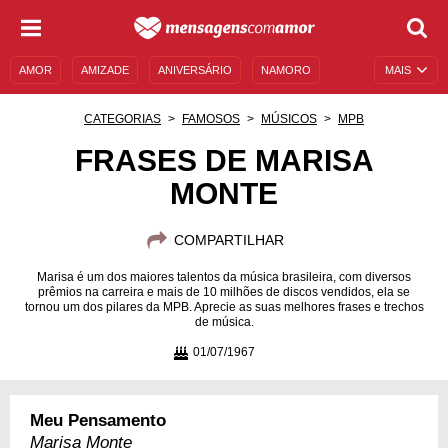
AMOR
AMIZADE
ANIVERSÁRIO
NAMORO
MAIS
SENTIMENTOS
LEGENDAS
DATAS ESPECIAIS
CATEGORIAS
FAMOSOS
MÚSICOS
MPB
UNIVERSO FEMININO
AUTOAJUDA
DESCULPAS
FRASES DE MARISA
MONTE
MENSAGENS E FRASES
MENSAGENS DE ANIVERSÁRIO
ENTRETENIMENTO
FAMOSOS
BÍBLIA
COMPARTILHAR
Marisa é um dos maiores talentos da música brasileira, com diversos
prêmios na carreira e mais de 10 milhões de discos vendidos, ela se
tornou um dos pilares da MPB. Aprecie as suas melhores frases e trechos
de música.
01/07/1967
Meu Pensamento
Marisa Monte