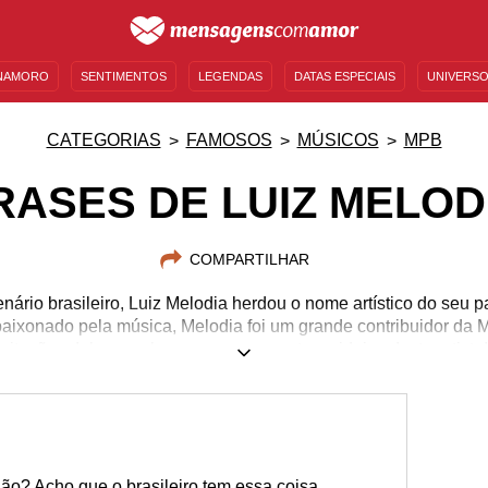
NAMORO
SENTIMENTOS
LEGENDAS
DATAS ESPECIAIS
UNIVERSO
MENSAGENS DE ANIVERSÁRIO
ENTRETENIMENTO
FAMOSOS
BÍBLIA
CATEGORIAS
FAMOSOS
MÚSICOS
MPB
RASES DE LUIZ MELOD
COMPARTILHAR
ário brasileiro, Luiz Melodia herdou o nome artístico do seu 
aixonado pela música, Melodia foi um grande contribuidor da 
citações dele e conheça os pensamentos e ideias deste artista!
07/01/1951
04/08/2017
ão? Acho que o brasileiro tem essa coisa.