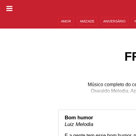
AMOR
AMIZADE
ANIVERSÁRIO
DESCULPAS
MENSAGENS E FRASES
F
Músico completo do cen
Oswaldo Melodia. Ap
Bom humor
Luiz Melodia
E a gente tem esse bom humor, n