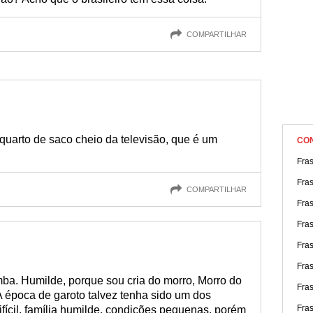
COMPARTILHAR
uarto de saco cheio da televisão, que é um
CO
Fra
Fras
COMPARTILHAR
Fra
Fras
Fra
Fra
mba. Humilde, porque sou cria do morro, Morro do
Fra
A época de garoto talvez tenha sido um dos
Fra
ícil, família humilde, condições pequenas, porém