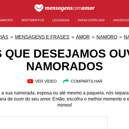
NAMORO
SENTIMENTOS
LEGENDAS
DATAS ESPECIAIS
UNIVERSO
MENSAGENS DE ANIVERSÁRIO
ENTRETENIMENTO
FAMOSOS
BÍBLIA
IAS
MENSAGENS E FRASES
AMOR
NAMORO
N
 QUE DESEJAMOS OU
NAMORADOS
VER VÍDEO
COMPARTILHAR
ar a sua namorada, esposa ou até mesmo a paquera, nós separ
aria de ouvir do seu amor. Então, escolha o melhor momento e
mimos!