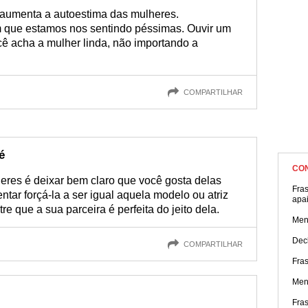
 aumenta a autoestima das mulheres.
m que estamos nos sentindo péssimas. Ouvir um
ê acha a mulher linda, não importando a
COMPARTILHAR
é
CO
eres é deixar bem claro que você gosta delas
Fra
tar forçá-la a ser igual aquela modelo ou atriz
apa
e que a sua parceira é perfeita do jeito dela.
Men
Dec
COMPARTILHAR
Fras
Men
Fra