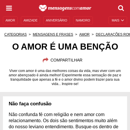
AMOR
AMIZADE
ANIVERSÁRIO
NAMORO
MAIS
SENTIMENTOS
LEGENDAS
DATAS ESPECIAIS
CATEGORIAS
MENSAGENS E FRASES
AMOR
DECLARAÇÕES RO
UNIVERSO FEMININO
AUTOAJUDA
DESCULPAS
O AMOR É UMA BENÇÃO
MENSAGENS E FRASES
MENSAGENS DE ANIVERSÁRIO
COMPARTILHAR
ENTRETENIMENTO
FAMOSOS
BÍBLIA
Viver com amor é uma das melhores coisas da vida, mas viver com um
amor abençoado é ainda melhor! Experimente essa sensação de paz e
tranquilidade que apenas a fé e o amor divino podem trazer para sua
vida... Inspire-se!
Não faça confusão
Não confunda fé com religião e nem amor com
relacionamento. Os dois são sentimentos muito além
do nosso leviano entendimento. Busque-os dentro de