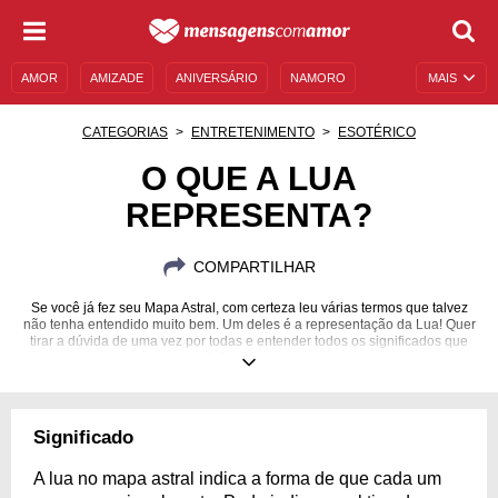
AMOR
AMIZADE
ANIVERSÁRIO
NAMORO
MAIS
SENTIMENTOS
LEGENDAS
DATAS ESPECIAIS
CATEGORIAS
ENTRETENIMENTO
ESOTÉRICO
UNIVERSO FEMININO
AUTOAJUDA
DESCULPAS
O QUE A LUA
REPRESENTA?
MENSAGENS E FRASES
MENSAGENS DE ANIVERSÁRIO
ENTRETENIMENTO
FAMOSOS
BÍBLIA
COMPARTILHAR
Se você já fez seu Mapa Astral, com certeza leu várias termos que talvez
não tenha entendido muito bem. Um deles é a representação da Lua! Quer
tirar a dúvida de uma vez por todas e entender todos os significados que
ela pode ter em sua vida? Confira aqui o que a Lua representa!
Significado
A lua no mapa astral indica a forma de que cada um