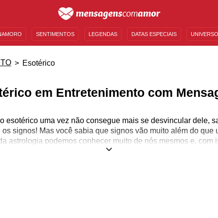
NAMORO
SENTIMENTOS
LEGENDAS
DATAS ESPECIAIS
UNIVERSO
MENSAGENS DE ANIVERSÁRIO
ENTRETENIMENTO
FAMOSOS
BÍBLIA
NTO
Esotérico
térico em Entretenimento com Mensa
esotérico uma vez não consegue mais se desvincular dele, s
 os signos! Mas você sabia que signos vão muito além do que
a astrologia podemos conhecer muito de nós mesmos e, com i
acontece com a gente, nosso passado, presente e futuro, até 
amorosas e familiares.
mo? Além disso, o nosso signo explica muito sobre as nossas c
omo nós nos comportamos, como lidamos com namoros, qual é a
e outros diversos pontos que podem facilitar a sua vida por mei