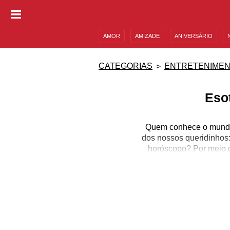
AMOR
AMIZADE
ANIVERSÁRIO
DESCULPAS
MENSAGENS E FRASES
CATEGORIAS
ENTRETENIME
Eso
Quem conhece o mundo 
dos nossos queridinhos:
horóscopo? Por meio d
nossa vida, tudo o que 
Interessante, não é mes
aspectos, mostrando c
seguirmos, entr