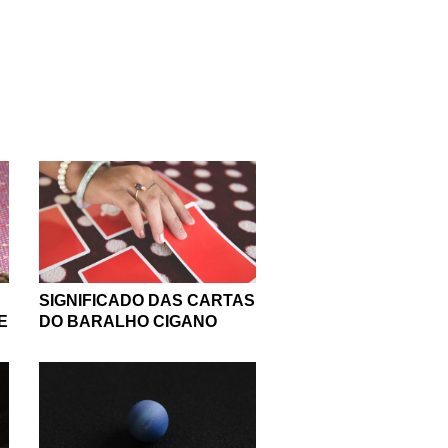
r isso que nós separamos
er melhor a si mesmo e
 seu e qual é a melhor
.
preparado especialmente
 sobre o seu signo para
 indicações especiais de
ada signo, a viagem dos
gno.
? Então, divirta-se em
SIGNIFICADO DAS CARTAS
E
DO BARALHO CIGANO