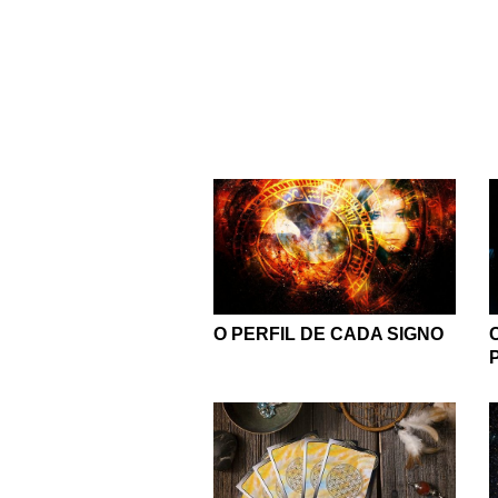
Mas há também muita div
páginas diversas e re
poderá também dar uma
Por isso, convidamos v
para você aprender cad
você se inspirar e comp
filmes para cada signo
son
Aqui, você também pod
O PERFIL DE CADA SIGNO