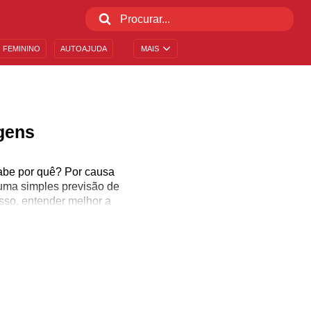
 FEMININO
AUTOAJUDA
MAIS
gens
abe por quê? Por causa
 uma simples previsão de
sso, entender melhor a
mesmo as nossas relações
aracterísticas em vários
 melhor profissão para
o da astrologia.