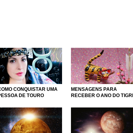
ersão e brincadeiras com as características de cada signo, po
pletas de conteúdo para cada signo. Assim, você poderá conhec
 conferida se o signo da pessoa que você gosta combina com o
maneira de conquistar o crush para não dar nenhuma bola fora
ocê a conhecer as nossas páginas com um conteúdo esotérico 
a vez mais, além disso, encontrará também mensagens e frases
artilhar com todos os seus amigos. Nós também temos algumas
, além de listas e curiosidades para você conhecer o beijo de c
hos, o esporte ideal e até mesmo como são as mães de cada si
erá conferir o seu Horóscopo das Flores e muito mais. Gostou
nosso conteúdo esotérico e compartilhe com todo mundo!
COMO CONQUISTAR UMA
MENSAGENS PARA
PESSOA DE TOURO
RECEBER O ANO DO TIGR