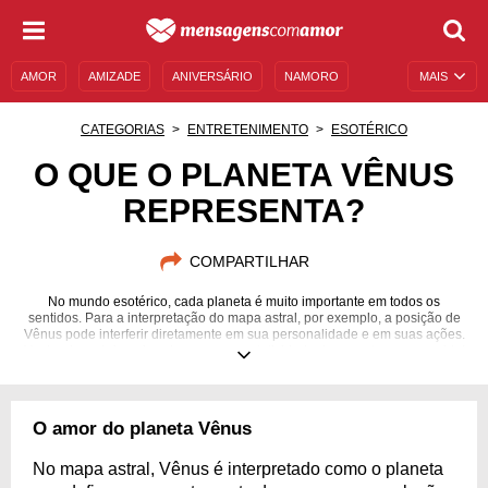
AMOR
AMIZADE
ANIVERSÁRIO
NAMORO
MAIS
SENTIMENTOS
LEGENDAS
DATAS ESPECIAIS
CATEGORIAS
ENTRETENIMENTO
ESOTÉRICO
UNIVERSO FEMININO
AUTOAJUDA
DESCULPAS
O QUE O PLANETA VÊNUS
REPRESENTA?
MENSAGENS E FRASES
MENSAGENS DE ANIVERSÁRIO
ENTRETENIMENTO
FAMOSOS
BÍBLIA
COMPARTILHAR
No mundo esotérico, cada planeta é muito importante em todos os
sentidos. Para a interpretação do mapa astral, por exemplo, a posição de
Vênus pode interferir diretamente em sua personalidade e em suas ações.
Venha descobrir mais sobre a representatividade desse astro em sua vida!
O amor do planeta Vênus
No mapa astral, Vênus é interpretado como o planeta