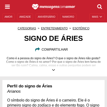
AMOR
AMIZADE
ANIVERSÁRIO
NAMORO
MAIS
SENTIMENTOS
LEGENDAS
DATAS ESPECIAIS
CATEGORIAS
ENTRETENIMENTO
ESOTÉRICO
UNIVERSO FEMININO
AUTOAJUDA
DESCULPAS
SIGNO DE ÁRIES
MENSAGENS E FRASES
MENSAGENS DE ANIVERSÁRIO
COMPARTILHAR
ENTRETENIMENTO
FAMOSOS
BÍBLIA
Como é a pessoa do signo de Áries? O que o signo de Áries não gosta?
Como o signo de Áries é no amor? Por que o signo de Áries tem fama de
ser tão ruim? Calma, calma, essas e outras perguntas podem ser
respondidas quando olhamos para o perfil do signo aliado à outras
informações do mapa astral de cada um. De maneira geral, pessoas que
tem o sol no primeiro signo do zodíaco, o signo de áries, são regidos pelo
elemento fogo, e tem em sua essência características como
independência, ação, coragem, pioneirismo e liderança. Fique por dentro
Perfil do signo de Áries
da personalidade dos arianos, pessoas impulsivas e corajosas. Veja o
perfil do signo de áries e suas características.
Arianos
O símbolo do signo de Áries é o carneiro. Ele é o
primeiro signo do zodíaco e do elemento fogo. O signo