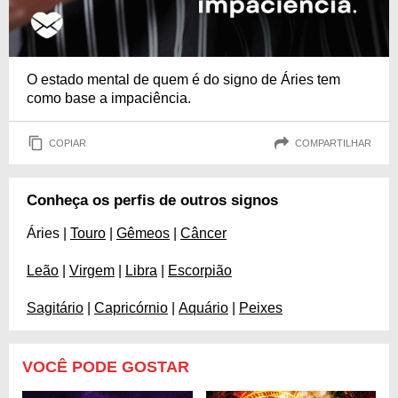
O estado mental de quem é do signo de Áries tem
como base a impaciência.
COPIAR
COMPARTILHAR
Conheça os perfis de outros signos
Áries |
Touro
|
Gêmeos
|
Câncer
Leão
|
Virgem
|
Libra
|
Escorpião
Sagitário
|
Capricórnio
|
Aquário
|
Peixes
VOCÊ PODE GOSTAR