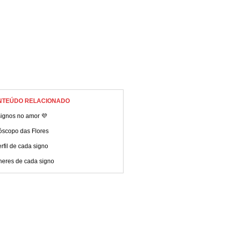
NTEÚDO RELACIONADO
signos no amor 💜
óscopo das Flores
rfil de cada signo
heres de cada signo