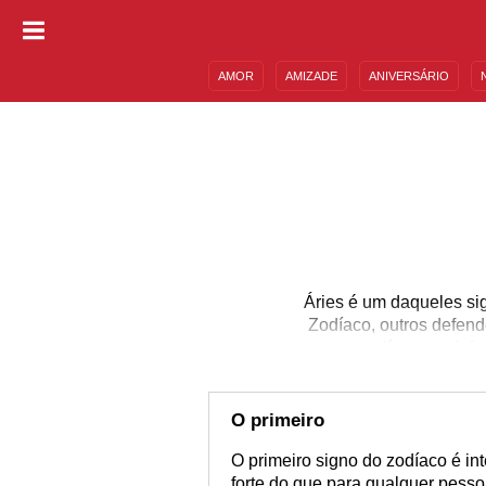
AMOR
AMIZADE
ANIVERSÁRIO
DESCULPAS
MENSAGENS E FRASES
Áries é um daqueles si
Zodíaco, outros defend
papas na língua e defe
incomode outras pess
organização, respons
pontuais, o que lhes c
O primeiro
O primeiro signo do zodíaco é int
forte do que para qualquer pesso