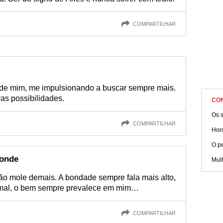
COMPARTILHAR
 de mim, me impulsionando a buscar sempre mais.
as possibilidades.
CO
Os 
COMPARTILHAR
Hor
O pe
conde
Mul
ção mole demais. A bondade sempre fala mais alto,
 mal, o bem sempre prevalece em mim…
COMPARTILHAR