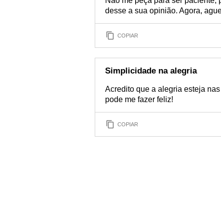
Não me peça para ser paciente, po
desse a sua opinião. Agora, agu
COPIAR
Simplicidade na alegria
Acredito que a alegria esteja nas
pode me fazer feliz!
COPIAR