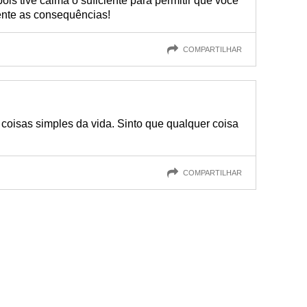
is tive calma o suficiente para permitir que você
ente as consequências!
COMPARTILHAR
 coisas simples da vida. Sinto que qualquer coisa
COMPARTILHAR