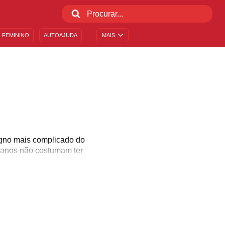
 FEMININO
AUTOAJUDA
MAIS
igno mais complicado do
rianos não costumam ter
cionamento tão certeiro
o, se você preza pela
tumam ser metódicos e
alavras? Venha saber um