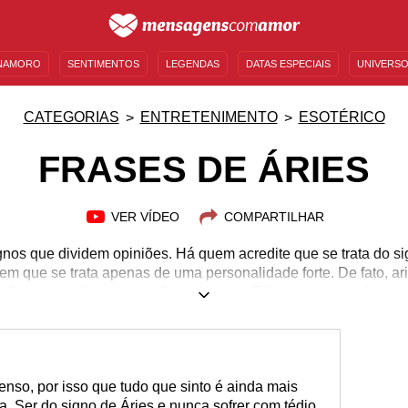
NAMORO
SENTIMENTOS
LEGENDAS
DATAS ESPECIAIS
UNIVERSO
MENSAGENS DE ANIVERSÁRIO
ENTRETENIMENTO
FAMOSOS
BÍBLIA
CATEGORIAS
ENTRETENIMENTO
ESOTÉRICO
FRASES DE ÁRIES
VER VÍDEO
COMPARTILHAR
gnos que dividem opiniões. Há quem acredite que se trata do s
em que se trata apenas de uma personalidade forte. De fato, a
ndem seus ideais com unhas e dentes. Talvez esse tipo de posi
oas, mas o ariano sabe que isso não é feito por mal. Além diss
abilidade e compromisso, com certeza vai adorá-los. Eles cos
onfere o título de “certinhos”. Que tal decifrá-los usando as p
pouco mais sobre esse signo com algumas frases de Áries!
enso, por isso que tudo que sinto é ainda mais
a. Ser do signo de Áries e nunca sofrer com tédio.