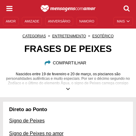
AMOR
AMIZADE
ANIVERSÁRIO
NAMORO
MAIS
SENTIMENTOS
LEGENDAS
DATAS ESPECIAIS
CATEGORIAS
ENTRETENIMENTO
ESOTÉRICO
UNIVERSO FEMININO
AUTOAJUDA
DESCULPAS
FRASES DE PEIXES
MENSAGENS E FRASES
MENSAGENS DE ANIVERSÁRIO
COMPARTILHAR
ENTRETENIMENTO
FAMOSOS
BÍBLIA
Nascidos entre 19 de fevereiro e 20 de março, os piscianos são
personalidades autênticas e muito especiais. Por ser o décimo segundo no
Zodíaco e o último do elemento Água, o signo de Peixes carrega consigo
aspectos particularmente virtuosos: as pessoas regidas por ele são
conhecidas pela sensibilidade, compreensão e intuição. Aqueles que se
aproximam dos piscianos encontram indivíduos atenciosos e
preocupados, muitíssimo empáticos e atentos ao sentir alheio. Além disso,
são sonhadores a ponto de o levarem junto em todas as idealizações
Direto ao Ponto
futuras. Conheça mais sobre esse signo encantador com estas frases!
Signo de Peixes
Signo de Peixes no amor