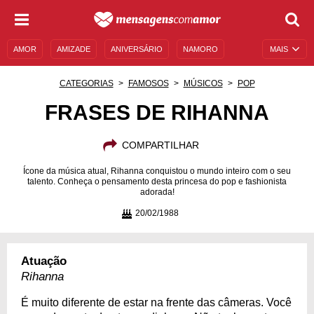
AMOR
AMIZADE
ANIVERSÁRIO
NAMORO
MAIS
SENTIMENTOS
LEGENDAS
DATAS ESPECIAIS
CATEGORIAS
FAMOSOS
MÚSICOS
POP
UNIVERSO FEMININO
AUTOAJUDA
DESCULPAS
FRASES DE RIHANNA
MENSAGENS E FRASES
MENSAGENS DE ANIVERSÁRIO
COMPARTILHAR
ENTRETENIMENTO
FAMOSOS
BÍBLIA
Ícone da música atual, Rihanna conquistou o mundo inteiro com o seu
talento. Conheça o pensamento desta princesa do pop e fashionista
adorada!
20/02/1988
Atuação
Rihanna
É muito diferente de estar na frente das câmeras. Você