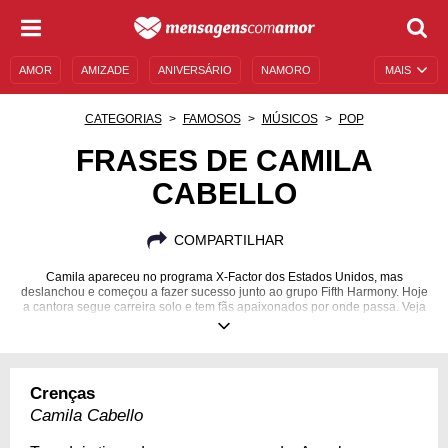
AMOR
AMIZADE
ANIVERSÁRIO
NAMORO
MAIS
SENTIMENTOS
LEGENDAS
DATAS ESPECIAIS
CATEGORIAS
FAMOSOS
MÚSICOS
POP
UNIVERSO FEMININO
AUTOAJUDA
DESCULPAS
FRASES DE CAMILA
CABELLO
MENSAGENS E FRASES
MENSAGENS DE ANIVERSÁRIO
ENTRETENIMENTO
FAMOSOS
BÍBLIA
COMPARTILHAR
Camila apareceu no programa X-Factor dos Estados Unidos, mas
deslanchou e começou a fazer sucesso junto ao grupo Fifth Harmony. Hoje
a cantora segue carreira solo e tem fãs apaixonados por onde passa. Veja
um pouco sobre o que ela pensa!
03/03/1997
Crenças
Camila Cabello