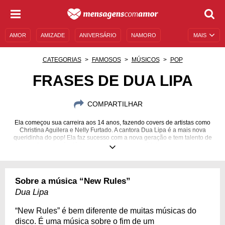
AMOR
AMIZADE
ANIVERSÁRIO
NAMORO
MAIS
SENTIMENTOS
LEGENDAS
DATAS ESPECIAIS
CATEGORIAS
FAMOSOS
MÚSICOS
POP
UNIVERSO FEMININO
AUTOAJUDA
DESCULPAS
FRASES DE DUA LIPA
MENSAGENS E FRASES
MENSAGENS DE ANIVERSÁRIO
COMPARTILHAR
ENTRETENIMENTO
FAMOSOS
BÍBLIA
Ela começou sua carreira aos 14 anos, fazendo covers de artistas como
Christina Aguilera e Nelly Furtado. A cantora Dua Lipa é a mais nova
queridinha do pop! Ela faz sucesso com a nova geração e tem talento de
sobra! Dua também já foi modelo, mas hoje está totalmente focada na
música.
22/08/1995
Sobre a música “New Rules”
Dua Lipa
“New Rules” é bem diferente de muitas músicas do
disco. É uma música sobre o fim de um