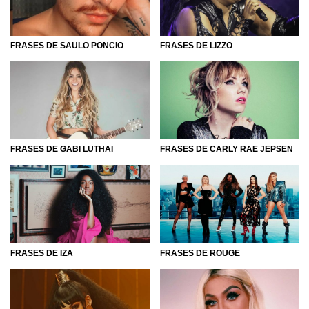
os artistas que dão vida ao movimento e compartilham
com a gente músicas extraordinárias. Mas você sabe como
o pop surgiu? Se não, não tem problema, a gente explica
para você!
FRASES DE SAULO PONCIO
FRASES DE LIZZO
Esse estilo musical, visto como um sinônimo de "música
popular", ou seja, surgida no povo, se originou na década
de 50 nos Estados Unidos e Reino Unido. Sendo muito
eclética, incorpora em si outros estilos, como dance, rock,
música latina, soul music e country.
FRASES DE GABI LUTHAI
FRASES DE CARLY RAE JEPSEN
Porém, mesmo assim, esse estilo tem elementos muito
próprios, os quais não o deixam que perca suas
características, mesmo quando se mistura, que são:
canções de média duração, com uma estrutura simples,
refrões e batidas repetidas, além de serem super
produzidas e quase sempre abordarem temas mais
universais.
FRASES DE IZA
FRASES DE ROUGE
Dessa forma, a música pop ficou conhecida como o estilo
mais fácil de ser vendido. Mas não tem problema, porque
nós o amamos e sabemos que, mesmo com temas simples