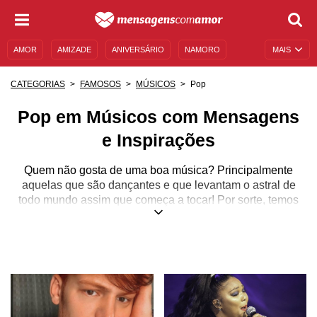
AMOR
AMIZADE
ANIVERSÁRIO
NAMORO
MAIS
SENTIMENTOS
LEGENDAS
DATAS ESPECIAIS
Pop
CATEGORIAS
FAMOSOS
MÚSICOS
UNIVERSO FEMININO
AUTOAJUDA
DESCULPAS
Pop em Músicos com Mensagens
MENSAGENS E FRASES
MENSAGENS DE ANIVERSÁRIO
e Inspirações
ENTRETENIMENTO
FAMOSOS
BÍBLIA
Quem não gosta de uma boa música? Principalmente
aquelas que são dançantes e que levantam o astral de
todo mundo assim que começa a tocar! Por sorte, temos
um estilo musical que consegue nos colocar para cima e
que, para além do mais, une as mais diversas tribos.
Estamos falando dela mesma: a música pop. E é por isso
que temos um lugarzinho especial para agrupar muitos
conteúdos sobre esse assunto, afinal, é incrível conhecer
um pouco mais sobre esse fenômeno, assim como todos