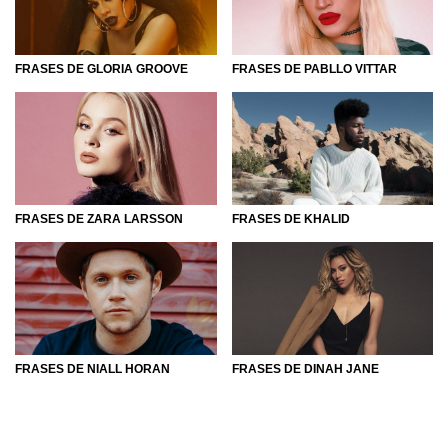
sendo os principais, temos também artistas incríveis que
transformaram o movimento ao longo da história, e usaram
a música para trazer novas mensagens e
FRASES DE GLORIA GROOVE
FRASES DE PABLLO VITTAR
representatividade para muitas pessoas.
Bom, agora que você já conhece um pouco mais sobre
esse estilo musical, é a hora de conhecer seus artistas e
um pouco mais de suas músicas. Para isso, basta navegar
nesta categoria e se divertir!
FRASES DE ZARA LARSSON
FRASES DE KHALID
FRASES DE NIALL HORAN
FRASES DE DINAH JANE