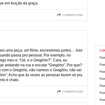
ve em função da graça.
COMPARTILHAR
mos uma peça, um filme, escrevemos juntos… Isso
CO
uando passa pro pessoal. Por exemplo, no
Fra
igo meu e: “Ué, e o Gregório?”. Cara, eu
star andando na rua e escutar “Gregório”. Por que?
Fra
u com o Gregório, não namoro o Gregório, não sei
Fras
ório”. Acho que às vezes as pessoas fazem só pra
Fras
onto é chato.
Fra
COMPARTILHAR
Fras
Fra