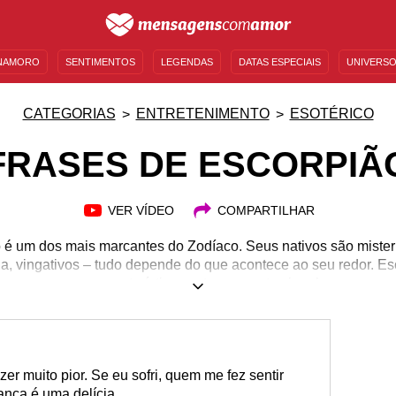
NAMORO
SENTIMENTOS
LEGENDAS
DATAS ESPECIAIS
UNIVERSO
MENSAGENS DE ANIVERSÁRIO
ENTRETENIMENTO
FAMOSOS
BÍBLIA
CATEGORIAS
ENTRETENIMENTO
ESOTÉRICO
FRASES DE ESCORPIÃ
VER VÍDEO
COMPARTILHAR
 é um dos mais marcantes do Zodíaco. Seus nativos são mister
, vingativos – tudo depende do que acontece ao seu redor. Es
ivos e possuem características extremamente singulares que s
ce uma pessoa desse signo? Sabe como ela se comporta em di
um signo de grande influência na personalidade de um indivíd
io de se aproximar mais de alguém! Impressione-se com frases
profundamente esses nativos tão especiais!
er muito pior. Se eu sofri, quem me fez sentir
gança é uma delícia.