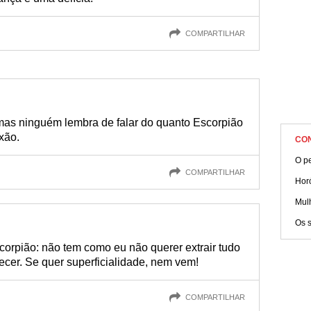
COMPARTILHAR
as ninguém lembra de falar do quanto Escorpião
xão.
CO
O pe
COMPARTILHAR
Hor
Mul
Os 
corpião: não tem como eu não querer extrair tudo
er. Se quer superficialidade, nem vem!
COMPARTILHAR