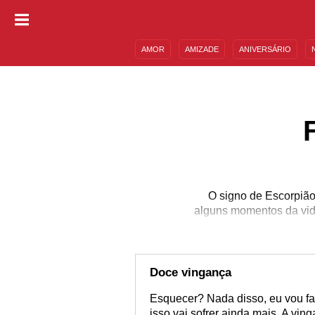
AMOR
AMIZADE
ANIVERSÁRIO
DESCULPAS
MENSAGENS E FRASES
O signo de Escorpião
alguns momentos da vida
muito por seus objet
multidão. Você conhe
Acredite, Escorpião é 
mais sobre ele é um me
Doce vingança
Esquecer? Nada disso, eu vou faz
isso vai sofrer ainda mais. A vin