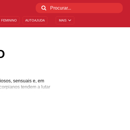
 FEMININO
AUTOAJUDA
MAIS
O
iosos, sensuais e, em
corpianos tendem a lutar
e destacam no meio da
versas áreas da vida?
uo, e entender um pouco
 de Escorpião e conheça