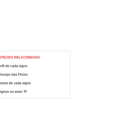
NTEÚDO RELACIONADO
rfil de cada signo
óscopo das Flores
heres de cada signo
signos no amor 💜