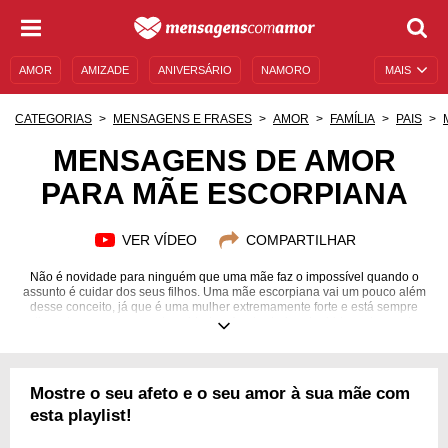
AMOR
AMIZADE
ANIVERSÁRIO
NAMORO
MAIS
SENTIMENTOS
LEGENDAS
DATAS ESPECIAIS
CATEGORIAS
MENSAGENS E FRASES
AMOR
FAMÍLIA
PAIS
UNIVERSO FEMININO
AUTOAJUDA
DESCULPAS
MENSAGENS DE AMOR
PARA MÃE ESCORPIANA
MENSAGENS E FRASES
MENSAGENS DE ANIVERSÁRIO
ENTRETENIMENTO
FAMOSOS
BÍBLIA
VER VÍDEO
COMPARTILHAR
Não é novidade para ninguém que uma mãe faz o impossível quando o
assunto é cuidar dos seus filhos. Uma mãe escorpiana vai um pouco além
desse conceito, já que é uma mulher extremamente forte e está sempre
disposta a superar as adversidades. A sabedoria adquirida ao longo da
vida se torna uma grande aliada perante as batalhas diárias que devem
ser encaradas, afinal às vezes é necessário pensarmos bem antes de
tomarmos determinada atitude. Graças a isso, os ensinamentos passados
aos filhos são muito importantes ao longo do tempo. Homenageie a sua
Mostre o seu afeto e o seu amor à sua mãe com
mãe escorpiana querida com este conteúdo cheio de carinho!
esta playlist!