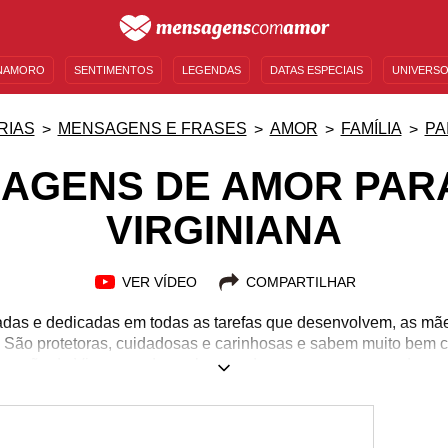
NAMORO
SENTIMENTOS
LEGENDAS
DATAS ESPECIAIS
UNIVERSO
MENSAGENS DE ANIVERSÁRIO
ENTRETENIMENTO
FAMOSOS
BÍBLIA
RIAS
MENSAGENS E FRASES
AMOR
FAMÍLIA
PA
AGENS DE AMOR PAR
VIRGINIANA
VER VÍDEO
COMPARTILHAR
das e dedicadas em todas as tarefas que desenvolvem, as mã
 São protetoras, cuidadosas e carinhosas e sabem muito bem 
a mãe de Virgem pode acabar sendo um pouco exagerado, mas 
os e organização em todos os âmbitos da vida. Dependendo de 
no podem acabar tornando a convivência familiar um pouco mais 
ssas mulheres tão fortes e guerreiras! Demonstre seus sentime