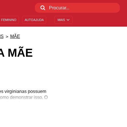
 FEMININO
AUTOAJUDA
MAIS
IS
MÃE
A MÃE
es virginianas possuem
como demonstrar isso. O
ela, de fato, aprecia
seus hábitos, essas
complicada. Entretanto,
ntos pela mulher da sua