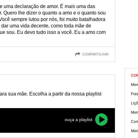
 com incríveis mensagens de amor para mãe virginiana. Compart
he uma declaração de amor. É mais uma das
. Quero lhe dizer o quanto a amo e o quanto sou
. Você sempre lutou por nós, foi muito batalhadora
s dar uma vida decente, como toda mãe de
que sou. Eu devo tudo isso a você. Eu a amo com
COMPARTILHAR
CO
Men
a sua mãe. Escolha a partir da nossa playlist
Fra
Liçõ
Men
ouça a playlist
Com
Men