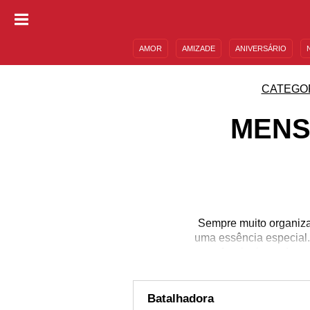
AMOR
AMIZADE
ANIVERSÁRIO
DESCULPAS
MENSAGENS E FRASES
CATEGO
MENS
Sempre muito organiza
uma essência especial.
perfeccionismo de um
trabalhos bem-feit
características do sig
não há como não amar e
Batalhadora