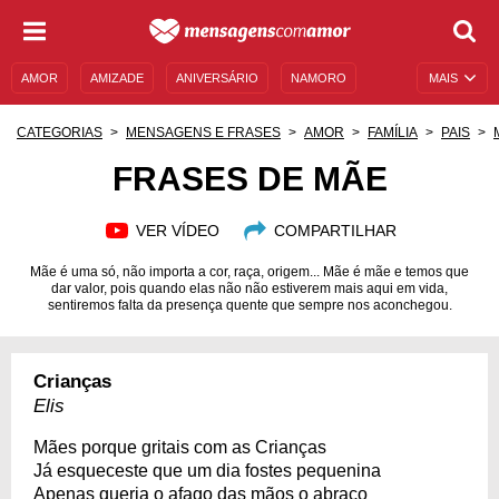
AMOR
AMIZADE
ANIVERSÁRIO
NAMORO
MAIS
SENTIMENTOS
LEGENDAS
DATAS ESPECIAIS
CATEGORIAS
MENSAGENS E FRASES
AMOR
FAMÍLIA
PAIS
UNIVERSO FEMININO
AUTOAJUDA
DESCULPAS
FRASES DE MÃE
MENSAGENS E FRASES
MENSAGENS DE ANIVERSÁRIO
VER VÍDEO
COMPARTILHAR
ENTRETENIMENTO
FAMOSOS
BÍBLIA
Mãe é uma só, não importa a cor, raça, origem... Mãe é mãe e temos que
dar valor, pois quando elas não não estiverem mais aqui em vida,
sentiremos falta da presença quente que sempre nos aconchegou.
Crianças
Elis
Mães porque gritais com as Crianças
Já esqueceste que um dia fostes pequenina
Apenas queria o afago das mãos o abraço