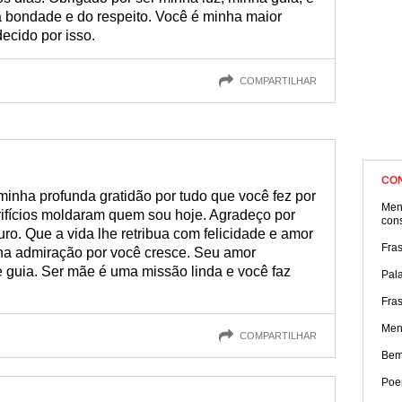
a bondade e do respeito. Você é minha maior
ecido por isso.
COMPARTILHAR
CO
minha profunda gratidão por tudo que você fez por
Men
ifícios moldaram quem sou hoje. Agradeço por
con
ro. Que a vida lhe retribua com felicidade e amor
Fras
ha admiração por você cresce. Seu amor
e guia. Ser mãe é uma missão linda e você faz
Pal
Fra
Men
COMPARTILHAR
Bem
Poe