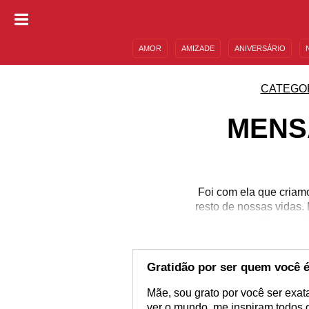
AMOR
AMIZADE
ANIVERSÁRIO
DESCULPAS
MENSAGENS E FRASES
CATEGO
MENS
Foi com ela que criam
resto de nossas vidas.
que essa mulher preci
uma criança. Mesmo ass
filhos. Quer maior
recompensas: a gratid
Gratidão por ser quem você 
melho
Mãe, sou grato por você ser exat
ver o mundo, me inspiram todos o