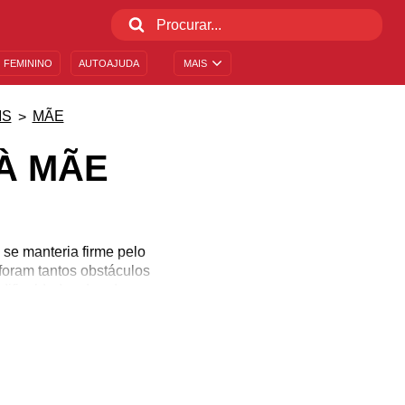
 FEMININO
AUTOAJUDA
MAIS
IS
MÃE
À MÃE
se manteria firme pelo
foram tantos obstáculos
dificuldades de educar
ra criar muito bem seus
ãe com a melhor das
ecido! Selecionamos as
nagem!