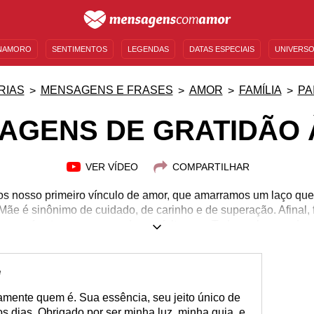
NAMORO
SENTIMENTOS
LEGENDAS
DATAS ESPECIAIS
UNIVERSO
MENSAGENS DE ANIVERSÁRIO
ENTRETENIMENTO
FAMOSOS
BÍBLIA
RIAS
MENSAGENS E FRASES
AMOR
FAMÍLIA
PA
AGENS DE GRATIDÃO 
VER VÍDEO
COMPARTILHAR
os nosso primeiro vínculo de amor, que amarramos um laço que 
 Mãe é sinônimo de cuidado, de carinho e de superação. Afinal, 
sou enfrentar para que nada nos faltasse... Todos sabemos das 
im, ela se manteve firme e dedicou seu tempo e seu esforço pa
 exemplo de super-heroína? Chegou a hora de presentear sua m
ão. Demonstre que todo o trabalho investido em você é reconh
é
res mensagens de gratidão à mãe para te ajudar nessa home
amente quem é. Sua essência, seu jeito único de
s dias. Obrigado por ser minha luz, minha guia, e