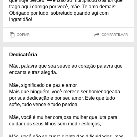
que hoje percebi — e isso só multiplicou o amor que
trago aqui comigo por você, mãe. Te amo demais!
Obrigado por tudo, sobretudo quando agi com
ingratidão!
COPIAR
COMPARTILHAR
Dedicatória
Mãe, palavra que soa suave ao coração palavra que
encanta e traz alegria.
Mãe, significado de paz e amor.
Mais que ninguém, você merece ser homenageada
por sua dedicação e por seu amor. Este que tudo
sofre, tudo vence e tudo perdoa.
Mãe, você é mulher corajosa mulher que luta para
cuidar dos seus filhos sem medir esforços;
Mãe, você não se curva diante das dificuldades, mas