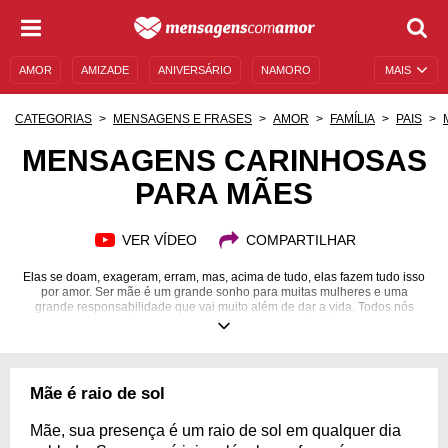
AMOR
AMIZADE
ANIVERSÁRIO
NAMORO
MAIS
SENTIMENTOS
LEGENDAS
DATAS ESPECIAIS
CATEGORIAS
MENSAGENS E FRASES
AMOR
FAMÍLIA
PAIS
UNIVERSO FEMININO
AUTOAJUDA
DESCULPAS
MENSAGENS CARINHOSAS
PARA MÃES
MENSAGENS E FRASES
MENSAGENS DE ANIVERSÁRIO
ENTRETENIMENTO
FAMOSOS
BÍBLIA
VER VÍDEO
COMPARTILHAR
Elas se doam, exageram, erram, mas, acima de tudo, elas fazem tudo isso
por amor. Ser mãe é um grande sonho para muitas mulheres e uma
grande responsabilidade que vai muito além de dar a vida. Todos nós
sabemos bem o quão exaustivo pode ser essa função. Diferentemente de
outros empregos, ser mãe é tarefa para a vida inteira. É como um ato de
amor, portanto devemos demonstrar gratidão e respeito por essas
mulheres tão fortes e inspiradoras! Se você quer emocionar sua rainha
com palavras sinceras e cheias de paixão, compartilhe essas mensagens
Mãe é raio de sol
carinhosas para mães e faça com que ela se sinta a mulher mais especial
do mundo! Afinal, todos nós gostamos de ter nossos esforços
reconhecidos!
Mãe, sua presença é um raio de sol em qualquer dia