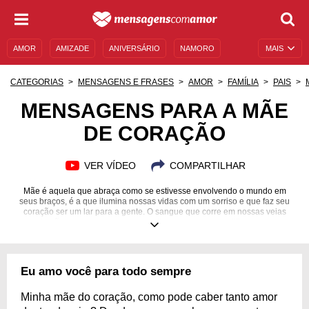
AMOR
AMIZADE
ANIVERSÁRIO
NAMORO
MAIS
SENTIMENTOS
LEGENDAS
DATAS ESPECIAIS
CATEGORIAS
MENSAGENS E FRASES
AMOR
FAMÍLIA
PAIS
UNIVERSO FEMININO
AUTOAJUDA
DESCULPAS
MENSAGENS PARA A MÃE
DE CORAÇÃO
MENSAGENS E FRASES
MENSAGENS DE ANIVERSÁRIO
ENTRETENIMENTO
FAMOSOS
BÍBLIA
VER VÍDEO
COMPARTILHAR
Mãe é aquela que abraça como se estivesse envolvendo o mundo em
seus braços, é a que ilumina nossas vidas com um sorriso e que faz seu
coração ser um lar para a gente. O sangue que corre em nossas veias
pode não ser o mesmo, mas o sentimento que compartilhamos com
certeza é!
Eu amo você para todo sempre
Minha mãe do coração, como pode caber tanto amor