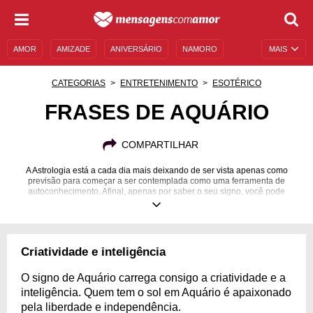
AMOR
AMIZADE
ANIVERSÁRIO
NAMORO
MAIS
SENTIMENTOS
LEGENDAS
DATAS ESPECIAIS
CATEGORIAS
ENTRETENIMENTO
ESOTÉRICO
UNIVERSO FEMININO
AUTOAJUDA
DESCULPAS
FRASES DE AQUÁRIO
MENSAGENS E FRASES
MENSAGENS DE ANIVERSÁRIO
COMPARTILHAR
ENTRETENIMENTO
FAMOSOS
BÍBLIA
A Astrologia está a cada dia mais deixando de ser vista apenas como
previsão para começar a ser contemplada como uma ferramenta de
autoconhecimento. Afinal, apenas por saber o seu signo, você pode
descobrir muito sobre si e sobre a maneira com que interpreta o mundo.
Por exemplo, sabemos que um aquariano quase sempre será desprendido
dos padrões impostos, pensará no coletivo e lutará por uma sociedade
mais justa. Como sabemos disso? Graças à Astrologia! Se você também é
do signo de Aquário ou conhece alguém que seja, aprofunde-se ainda
Criatividade e inteligência
mais nas características e personalidade de quem é regido por ele!
O signo de Aquário carrega consigo a criatividade e a
inteligência. Quem tem o sol em Aquário é apaixonado
pela liberdade e independência.