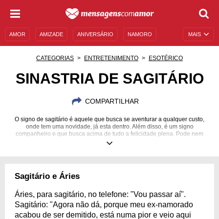
AMOR
AMIZADE
ANIVERSÁRIO
NAMORO
MAIS
SENTIMENTOS
LEGENDAS
DATAS ESPECIAIS
CATEGORIAS
ENTRETENIMENTO
ESOTÉRICO
UNIVERSO FEMININO
AUTOAJUDA
DESCULPAS
SINASTRIA DE SAGITÁRIO
MENSAGENS E FRASES
MENSAGENS DE ANIVERSÁRIO
COMPARTILHAR
ENTRETENIMENTO
FAMOSOS
BÍBLIA
O signo de sagitário é aquele que busca se aventurar a qualquer custo,
onde tem uma novidade, já esta dentro. Além disso, é um signo
companheiro e que busca acima de tudo a felicidade plena. Pode nem
sempre demonstrar tudo o que sente, mas tem um coração gigante. Veja
tudo sobre esse signo festeiro.
Sagitário e Áries
Áries, para sagitário, no telefone: "Vou passar aí".
Sagitário: "Agora não dá, porque meu ex-namorado
acabou de ser demitido, está numa pior e veio aqui