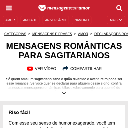
AMOR
AMIZADE
ANIVERSÁRIO
NAMORO
MAIS
SENTIMENTOS
LEGENDAS
DATAS ESPECIAIS
CATEGORIAS
MENSAGENS E FRASES
AMOR
DECLARAÇÕES RO
UNIVERSO FEMININO
AUTOAJUDA
DESCULPAS
MENSAGENS ROMÂNTICAS
PARA SAGITARIANOS
MENSAGENS E FRASES
MENSAGENS DE ANIVERSÁRIO
ENTRETENIMENTO
FAMOSOS
BÍBLIA
VER VÍDEO
COMPARTILHAR
Só quem ama um sagitariano sabe o quão divertido e aventureiro pode ser
esse romance. Se você quer se declarar para alguém desse signo, confira
as nossas mensagens românticas feitas exclusivamente para quem é do
signo de Sagitário e derreta seu coração.
Riso fácil
Com esse seu senso de humor exagerado, você tem