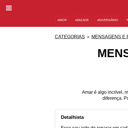
AMOR
AMIZADE
ANIVERSÁRIO
DESCULPAS
MENSAGENS E FRASES
CATEGORIAS
MENSAGENS E 
MENS
Amar é algo incrível,
diferença. P
Detalhista
Esse seu jeito de reparar em cad