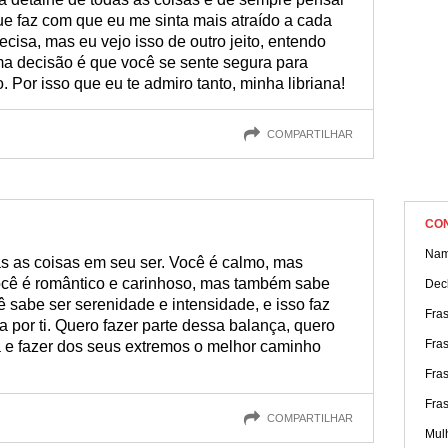
ue faz com que eu me sinta mais atraído a cada
cisa, mas eu vejo isso de outro jeito, entendo
a decisão é que você se sente segura para
. Por isso que eu te admiro tanto, minha libriana!
COMPARTILHAR
CO
Nam
das as coisas em seu ser. Você é calmo, mas
cê é romântico e carinhoso, mas também sabe
Dec
ê sabe ser serenidade e intensidade, e isso faz
Fras
por ti. Quero fazer parte dessa balança, quero
Fra
á e fazer dos seus extremos o melhor caminho
Fra
Fra
COMPARTILHAR
Mul