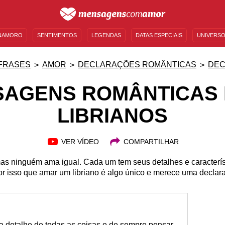
NAMORO
SENTIMENTOS
LEGENDAS
DATAS ESPECIAIS
UNIVERSO
MENSAGENS DE ANIVERSÁRIO
ENTRETENIMENTO
FAMOSOS
BÍBLIA
FRASES
AMOR
DECLARAÇÕES ROMÂNTICAS
DEC
AGENS ROMÂNTICAS
LIBRIANOS
VER VÍDEO
COMPARTILHAR
 mas ninguém ama igual. Cada um tem seus detalhes e caracterís
or isso que amar um libriano é algo único e merece uma declara
a detalhe de todas as coisas e de sempre pensar