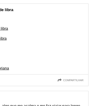
e libra
libra
ibra
riana
COMPARTILHAR
, algo que me acalma e me faz viajar para longe...