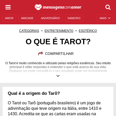
AMOR
AMIZADE
ANIVERSÁRIO
NAMORO
MAIS
SENTIMENTOS
LEGENDAS
DATAS ESPECIAIS
CATEGORIAS
ENTRETENIMENTO
ESOTÉRICO
UNIVERSO FEMININO
AUTOAJUDA
DESCULPAS
O QUE É TAROT?
MENSAGENS E FRASES
MENSAGENS DE ANIVERSÁRIO
COMPARTILHAR
ENTRETENIMENTO
FAMOSOS
BÍBLIA
O Tarot é muito conhecido e utilizado pelas religiões esotéricas. Seu intuito
principal é obter respostas e entender o que está acerca de sua vida.
Qualquer um pode consultá-lo e seu resultado pode ser incrivelmente
revelador! Conheça mais sobre a arte da cartomancia!
Qual é a origem do Tarô?
O Tarot ou Tarô (português brasileiro) é um jogo de
adivinhação que teve origem na Itália, entre 1410 e
1430. Acredita-se que as cartas eram usadas na