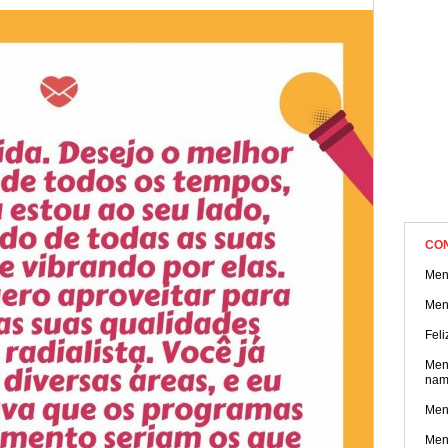
CO
Men
Men
Feli
Men
nam
Men
Men