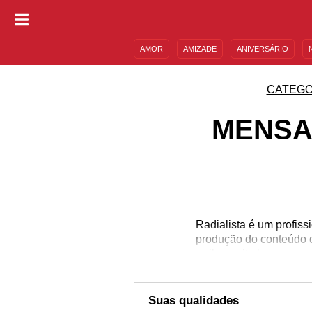
AMOR
AMIZADE
ANIVERSÁRIO
DESCULPAS
MENSAGENS E FRASES
CATEGO
MENSA
Radialista é um profiss
produção do conteúdo d
saiba muito bem como ut
para informar, de um jei
merece todo o reconh
sempre vêm a c
Suas qualidades