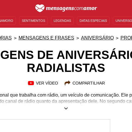
NAMORO
SENTIMENTOS
LEGENDAS
DATAS ESPECIAIS
UNIVERSO
MENSAGENS DE ANIVERSÁRIO
ENTRETENIMENTO
FAMOSOS
BÍBLIA
RIAS
MENSAGENS E FRASES
ANIVERSÁRIO
PRO
GENS DE ANIVERSÁRI
RADIALISTAS
VER VÍDEO
COMPARTILHAR
ional que trabalha com rádio, um veículo de comunicação. Ele p
o canal de rádio quanto da apresentação dele. No segundo cas
ilizar a própria voz para transmitir notícias, comentários, me
to bem humorado ou mais sério, as músicas que estão tocando. E
ecimento que pudermos dar. Por isso, as mensagens de anivers
alhar. Torne esse dia mais especial com palavras que foram fe