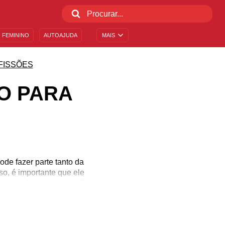
 FEMININO
AUTOAJUDA
MAIS
FISSÕES
O PARA
ode fazer parte tanto da
o, é importante que ele
nsagens de bom dia e até
sse profissional versátil
ário para radialistas
itas para eles!