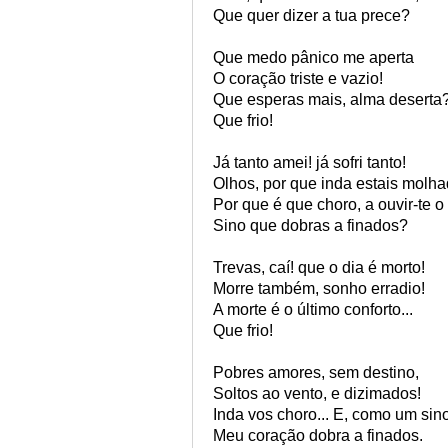
Que quer dizer a tua prece?
Que medo pânico me aperta
O coração triste e vazio!
Que esperas mais, alma deserta
Que frio!
Já tanto amei! já sofri tanto!
Olhos, por que inda estais molh
Por que é que choro, a ouvir-te o
Sino que dobras a finados?
Trevas, caí! que o dia é morto!
Morre também, sonho erradio!
A morte é o último conforto...
Que frio!
Pobres amores, sem destino,
Soltos ao vento, e dizimados!
Inda vos choro... E, como um sino
Meu coração dobra a finados.