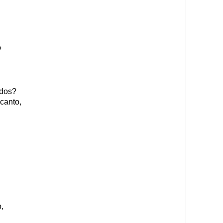
?
ados?
 canto,
,