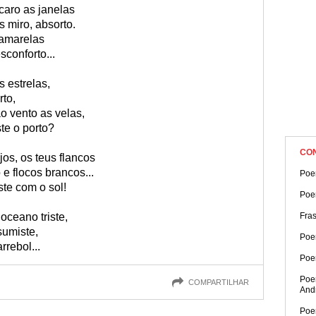
caro as janelas
s miro, absorto.
 amarelas
conforto...
s estrelas,
rto,
ao vento as velas,
te o porto?
CO
os, os teus flancos
 flocos brancos...
Poe
ste com o sol!
Poe
oceano triste,
Fra
sumiste,
Poe
rebol...
Poe
Poe
COMPARTILHAR
And
Poe