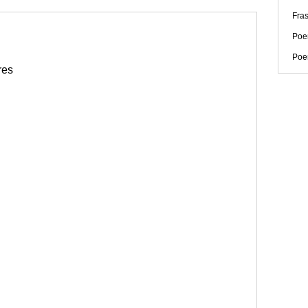
Fras
Poe
Poe
res