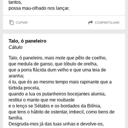
tantos,
possa mau-olhado nos lançar.
COPIAR
COMPARTILHAR
Talo, ó paneleiro
Cátulo
Talo, ó paneleiro, mais mole que pêlo de coelho,
que medula de ganso, que lóbulo de orelha,
que a porra flácida dum velho e que uma teia de
aranha;
ó tu, que és ao mesmo tempo mais rapinante que a
túrbida procela,
quando a lua os putanheiros bocejantes alumia,
restitui o manto que me roubaste
e o lenço se Sétabis e os bordados da Bitínia,
que tens o hábito de ostentar, imbecil, como bens de
família.
Desgruda-mos já das tuas unhas e devolve-os,