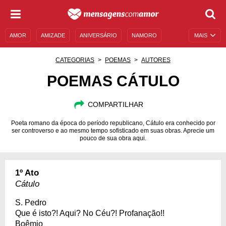
AMOR
AMIZADE
ANIVERSÁRIO
NAMORO
MAIS
SENTIMENTOS
LEGENDAS
DATAS ESPECIAIS
CATEGORIAS
POEMAS
AUTORES
UNIVERSO FEMININO
AUTOAJUDA
DESCULPAS
POEMAS CÁTULO
MENSAGENS E FRASES
MENSAGENS DE ANIVERSÁRIO
COMPARTILHAR
ENTRETENIMENTO
FAMOSOS
BÍBLIA
Poeta romano da época do período republicano, Cátulo era conhecido por
ser controverso e ao mesmo tempo sofisticado em suas obras. Aprecie um
pouco de sua obra aqui.
1º Ato
Cátulo
S. Pedro
Que é isto?! Aqui? No Céu?! Profanação!!
Boêmio