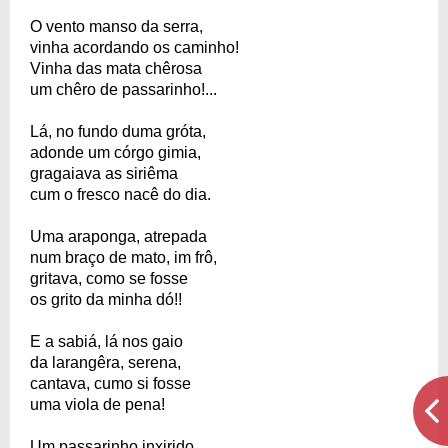
O vento manso da serra,
vinha acordando os caminho!
Vinha das mata chêrosa
um chêro de passarinho!...
Lá, no fundo duma gróta,
adonde um córgo gimia,
gragaiava as siriêma
cum o fresco nacê do dia.
Uma araponga, atrepada
num braço de mato, im frô,
gritava, como se fosse
os grito da minha dó!!
E a sabiá, lá nos gaio
da larangêra, serena,
cantava, cumo si fosse
uma viola de pena!
Um passarinho inxirido,