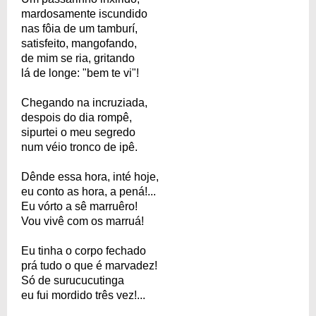
mardosamente iscundido
nas fôia de um tamburí,
satisfeito, mangofando,
de mim se ria, gritando
lá de longe: "bem te vi"!
Chegando na incruziada,
despois do dia rompê,
sipurtei o meu segredo
num véio tronco de ipê.
Dênde essa hora, inté hoje,
eu conto as hora, a pená!...
Eu vórto a sê marruêro!
Vou vivê com os marruá!
Eu tinha o corpo fechado
prá tudo o que é marvadez!
Só de surucucutinga
eu fui mordido três vez!...