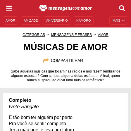
AMOR
AMIZADE
ANIVERSÁRIO
NAMORO
MAIS
SENTIMENTOS
LEGENDAS
DATAS ESPECIAIS
CATEGORIAS
MENSAGENS E FRASES
AMOR
UNIVERSO FEMININO
AUTOAJUDA
DESCULPAS
MÚSICAS DE AMOR
MENSAGENS E FRASES
MENSAGENS DE ANIVERSÁRIO
COMPARTILHAR
ENTRETENIMENTO
FAMOSOS
BÍBLIA
Sabe aquelas músicas que tocam nas rádios e nos fazem lembrar de
alguém especial? Com certeza alguma delas está aqui. Afinal, quem
nunca suspirou ao ouvir uma música romântica?
Completo
Ivete Sangalo
É tão bom ter alguém por perto
Pra você se sentir completo
Ter a mão que te leva pro futuro