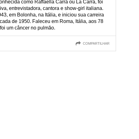
conhecida como Raffaella Carrà ou La Carrá, foi
va, entrevistadora, cantora e show-girl italiana.
3, em Bolonha, na Itália, e iniciou sua carreira
écada de 1950. Faleceu em Roma, Itália, aos 78
 foi um câncer no pulmão.
COMPARTILHAR