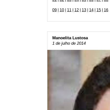
09
|
10
|
11
|
12
|
13
|
14
|
15
|
16
Manoelita Lustosa
1 de julho de 2014