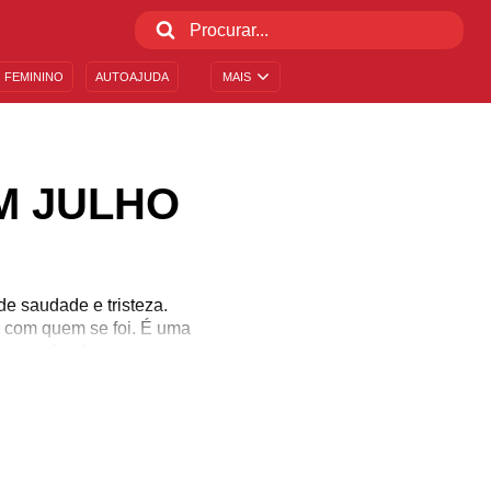
 FEMININO
AUTOAJUDA
MAIS
M JULHO
de saudade e tristeza.
 com quem se foi. É uma
r recordar daquele ser
s, daquelas que nenhum
. Traga à memória os
 inspiração. Saiba quem
s.