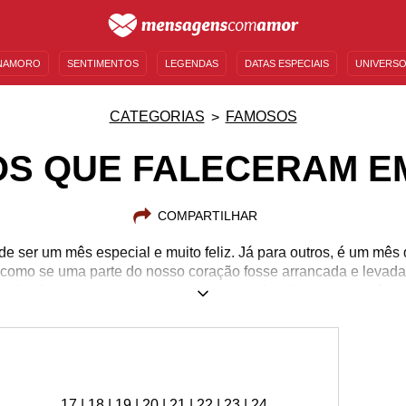
NAMORO
SENTIMENTOS
LEGENDAS
DATAS ESPECIAIS
UNIVERSO
MENSAGENS DE ANIVERSÁRIO
ENTRETENIMENTO
FAMOSOS
BÍBLIA
CATEGORIAS
FAMOSOS
S QUE FALECERAM E
COMPARTILHAR
de ser um mês especial e muito feliz. Já para outros, é um mês 
omo se uma parte do nosso coração fosse arrancada e levada
a as lembranças, que parecem ter sempre detalhes para nos faze
ses momentos, é importante apenas reviver boas recordaçõe
ode comprar. Da mesma forma é com celebridades que partiram
ssoa, além de relembrar o motivo de ela ter se tornado a sua
ão os famosos que faleceram em julho e relembre trajetória dele
17
|
18
| 19 |
20
|
21
|
22
|
23
|
24