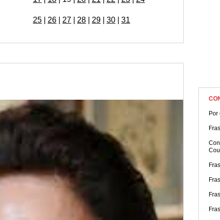
25
|
26
|
27
|
28
|
29
|
30
|
31
CO
Por
Fras
Con
Cou
Fra
Fra
Fra
Fras