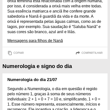
orixá feminina está relacionada com a origem humana,
por isso, é considerada a orixá mais velha entre todas.
Sua essência matriarca e anciã lhe confere grande
sabedoria e Nanã é guardiã da vida e da morte. A
orixá é representada pelas águas calmas, como as de
lagos, por exemplo. Sua saudação é “Saluba Nanã” e
suas cores são branco, azul anil e lilás.
Mensagens para filhos de Nanã
COPIAR
COMPARTILHAR
Numerologia e signo do dia
Numerologia do dia 21/07
Segundo a Numerologia, o dia em questão é regido
pelo número 1, graças à soma de seus números
individuais: 2 + 1 + 0 + 7 = 10 e, simplificando, 1 + 0 =
1. Esse número representa, essencialmente, inícios e
recomeços. Ele incentiva a criação, a liderança e o