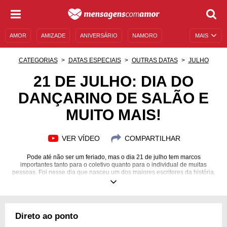
AMOR
AMIZADE
ANIVERSÁRIO
NAMORO
MAIS
SENTIMENTOS
LEGENDAS
DATAS ESPECIAIS
CATEGORIAS
DATAS ESPECIAIS
OUTRAS DATAS
JULHO
UNIVERSO FEMININO
AUTOAJUDA
DESCULPAS
21 DE JULHO: DIA DO
DANÇARINO DE SALÃO E
MENSAGENS E FRASES
MENSAGENS DE ANIVERSÁRIO
MUITO MAIS!
ENTRETENIMENTO
FAMOSOS
BÍBLIA
VER VÍDEO
COMPARTILHAR
Pode até não ser um feriado, mas o dia 21 de julho tem marcos
importantes tanto para o coletivo quanto para o individual de muitas
pessoas. Foi nesse dia que nasceu um dos maiores escritores da história,
Ernest Hemingway; além de Robin Williams, um ator inesquecível. Para os
leoninos, é um momento de brilhar, e a numerologia também indica coisas
muito positivas para o dia. Na espiritualidade, o dia é representado por
São Lourenço de Brindisi, mas também há uma orixá poderosa
influenciando. Se você ficou curioso, pode descobrir mais sobre isso e
Direto ao ponto
outras curiosidades que marcaram a data, além de obter mensagens
especiais para os aniversariantes. Desvende esse conteúdo único e