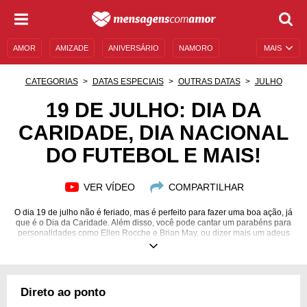
AMOR
AMIZADE
ANIVERSÁRIO
NAMORO
MAIS
SENTIMENTOS
LEGENDAS
DATAS ESPECIAIS
CATEGORIAS
DATAS ESPECIAIS
OUTRAS DATAS
JULHO
UNIVERSO FEMININO
AUTOAJUDA
DESCULPAS
19 DE JULHO: DIA DA
CARIDADE, DIA NACIONAL
MENSAGENS E FRASES
MENSAGENS DE ANIVERSÁRIO
DO FUTEBOL E MAIS!
ENTRETENIMENTO
FAMOSOS
BÍBLIA
VER VÍDEO
COMPARTILHAR
O dia 19 de julho não é feriado, mas é perfeito para fazer uma boa ação, já
que é o Dia da Caridade. Além disso, você pode cantar um parabéns para
personalidades como Ellen Rocche e Brian May, ou dizer mais um adeus
para Dercy Gonçalves e Rubem Alves. Também é possível aproveitar a
data para conhecer os fatos históricos que ocorreram nesse dia, estudar a
Astrologia, a Numerologia e a Cristalomancia que envolvem esse
momento do ano e muito mais. A seguir, conheça o santo e o orixá do dia, a
música e o filme indicados para essa época e as melhores mensagens
Direto ao ponto
para aniversariantes do dia!