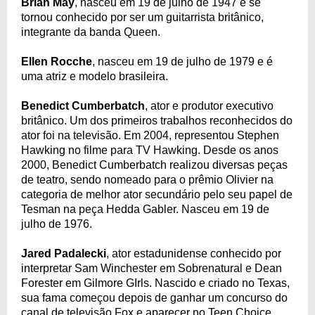
Brian May
, nasceu em 19 de julho de 1947 e se
tornou conhecido por ser um guitarrista britânico,
integrante da banda Queen.
Ellen Rocche
, nasceu em 19 de julho de 1979 e é
uma atriz e modelo brasileira.
Benedict Cumberbatch
, ator e produtor executivo
britânico. Um dos primeiros trabalhos reconhecidos do
ator foi na televisão. Em 2004, representou Stephen
Hawking no filme para TV Hawking. Desde os anos
2000, Benedict Cumberbatch realizou diversas peças
de teatro, sendo nomeado para o prêmio Olivier na
categoria de melhor ator secundário pelo seu papel de
Tesman na peça Hedda Gabler. Nasceu em 19 de
julho de 1976.
Jared Padalecki
, ator estadunidense conhecido por
interpretar Sam Winchester em Sobrenatural e Dean
Forester em Gilmore GIrls. Nascido e criado no Texas,
sua fama começou depois de ganhar um concurso do
canal de televisão Fox e aparecer no Teen Choice