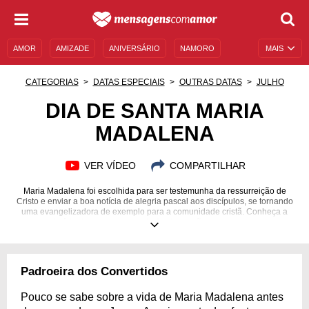
AMOR
AMIZADE
ANIVERSÁRIO
NAMORO
MAIS
SENTIMENTOS
LEGENDAS
DATAS ESPECIAIS
CATEGORIAS
DATAS ESPECIAIS
OUTRAS DATAS
JULHO
UNIVERSO FEMININO
AUTOAJUDA
DESCULPAS
DIA DE SANTA MARIA
MADALENA
MENSAGENS E FRASES
MENSAGENS DE ANIVERSÁRIO
ENTRETENIMENTO
FAMOSOS
BÍBLIA
VER VÍDEO
COMPARTILHAR
Maria Madalena foi escolhida para ser testemunha da ressurreição de
Cristo e enviar a boa notícia de alegria pascal aos discípulos, se tornando
uma evangelizadora de exemplo para a comunidade cristã. Conheça a
história dessa seguidora do Senhor e não deixe de orar!
Padroeira dos Convertidos
Pouco se sabe sobre a vida de Maria Madalena antes