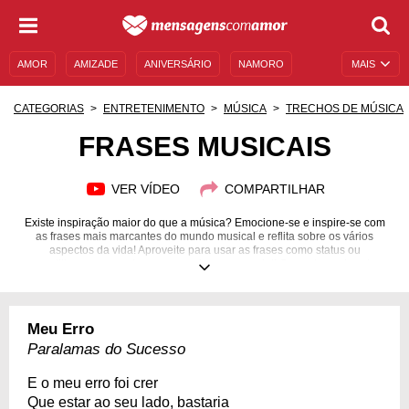
AMOR
AMIZADE
ANIVERSÁRIO
NAMORO
MAIS
SENTIMENTOS
LEGENDAS
DATAS ESPECIAIS
CATEGORIAS
ENTRETENIMENTO
MÚSICA
TRECHOS DE MÚSICA
UNIVERSO FEMININO
AUTOAJUDA
DESCULPAS
FRASES MUSICAIS
MENSAGENS E FRASES
MENSAGENS DE ANIVERSÁRIO
VER VÍDEO
COMPARTILHAR
ENTRETENIMENTO
FAMOSOS
BÍBLIA
Existe inspiração maior do que a música? Emocione-se e inspire-se com
as frases mais marcantes do mundo musical e reflita sobre os vários
aspectos da vida! Aproveite para usar as frases como status ou
compartilhar com aquela pessoa mais que especial! Os cantores, bandas e
artistas que gostamos sabem exatamente como transferir para a música os
nossos sentimentos, sejam eles bons ou ruins. Atentar-se às letras dos
principais hits que ouvimos no rádio é uma forma interessante de refletir
sobre o que acontece no nosso interior. A música, além de nos fazer
Meu Erro
pensar, também conforta e aquece nossa alma com as palavras certas e a
melodia perfeita!
Paralamas do Sucesso
E o meu erro foi crer
Que estar ao seu lado, bastaria