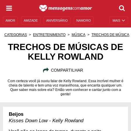
AMOR
AMIZADE
ANIVERSÁRIO
NAMORO
MAIS
SENTIMENTOS
LEGENDAS
DATAS ESPECIAIS
CATEGORIAS
ENTRETENIMENTO
MÚSICA
TRECHOS DE MÚSICA
UNIVERSO FEMININO
AUTOAJUDA
DESCULPAS
TRECHOS DE MÚSICAS DE
KELLY ROWLAND
MENSAGENS E FRASES
MENSAGENS DE ANIVERSÁRIO
ENTRETENIMENTO
FAMOSOS
BÍBLIA
COMPARTILHAR
Com certeza você já ouviu falar de Kelly Rowland. Essa incrível mulher é
cheia de talento e tem uma voz maravilhosa, que encanta qualquer um.
Quer saber mais sobre ela? Então vem conhecer e cantar junto com a
gente!
Beijos
Kisses Down Low - Kelly Rowland