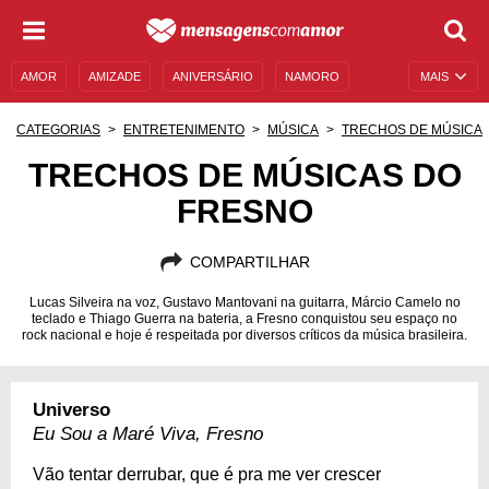
AMOR
AMIZADE
ANIVERSÁRIO
NAMORO
MAIS
SENTIMENTOS
LEGENDAS
DATAS ESPECIAIS
CATEGORIAS
ENTRETENIMENTO
MÚSICA
TRECHOS DE MÚSICA
UNIVERSO FEMININO
AUTOAJUDA
DESCULPAS
TRECHOS DE MÚSICAS DO
FRESNO
MENSAGENS E FRASES
MENSAGENS DE ANIVERSÁRIO
ENTRETENIMENTO
FAMOSOS
BÍBLIA
COMPARTILHAR
Lucas Silveira na voz, Gustavo Mantovani na guitarra, Márcio Camelo no
teclado e Thiago Guerra na bateria, a Fresno conquistou seu espaço no
rock nacional e hoje é respeitada por diversos críticos da música brasileira.
Universo
Eu Sou a Maré Viva, Fresno
Vão tentar derrubar, que é pra me ver crescer