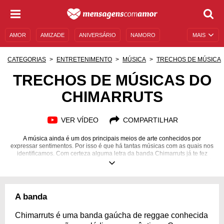
AMOR
AMIZADE
ANIVERSÁRIO
NAMORO
MAIS
SENTIMENTOS
LEGENDAS
DATAS ESPECIAIS
CATEGORIAS
ENTRETENIMENTO
MÚSICA
TRECHOS DE MÚSICA
UNIVERSO FEMININO
AUTOAJUDA
DESCULPAS
TRECHOS DE MÚSICAS DO
CHIMARRUTS
MENSAGENS E FRASES
MENSAGENS DE ANIVERSÁRIO
ENTRETENIMENTO
FAMOSOS
BÍBLIA
VER VÍDEO
COMPARTILHAR
A música ainda é um dos principais meios de arte conhecidos por
expressar sentimentos. Por isso é que há tantas músicas com as quais nos
identificamos. Com certeza alguma letra da banda Chimarruts já te fez
refletir em algum momento da vida. Confira alguns trechos das melhores!
A banda
Chimarruts é uma banda gaúcha de reggae conhecida