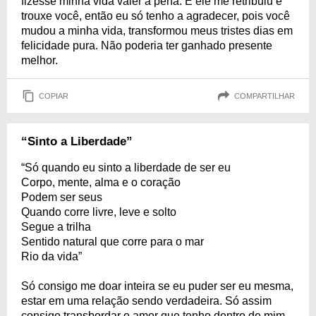
fizesse minha vida valer a pena. E ele me retribuiu e
trouxe você, então eu só tenho a agradecer, pois você
mudou a minha vida, transformou meus tristes dias em
felicidade pura. Não poderia ter ganhado presente
melhor.
COPIAR
COMPARTILHAR
“Sinto a Liberdade”
“Só quando eu sinto a liberdade de ser eu
Corpo, mente, alma e o coração
Podem ser seus
Quando corre livre, leve e solto
Segue a trilha
Sentido natural que corre para o mar
Rio da vida”
Só consigo me doar inteira se eu puder ser eu mesma,
estar em uma relação sendo verdadeira. Só assim
consigo transbordar o amor que tenho dentro de mim.